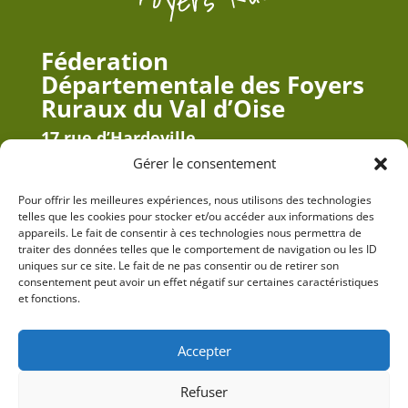
Féderation
Départementale des Foyers
Ruraux du Val d’Oise
17 rue d’Hardeville
95420 Nucourt
Gérer le consentement
phone_enabled
Pour offrir les meilleures expériences, nous utilisons des technologies
Tél fixe :
01 34 67 45 29
telles que les cookies pour stocker et/ou accéder aux informations des
appareils. Le fait de consentir à ces technologies nous permettra de
phone_enabled
Tél portable :
06 76 30 82 75
traiter des données telles que le comportement de navigation ou les ID
uniques sur ce site. Le fait de ne pas consentir ou de retirer son
mail
Mail :
fdfr95@fdfr95.asso.fr
consentement peut avoir un effet négatif sur certaines caractéristiques
et fonctions.
Accepter
Refuser